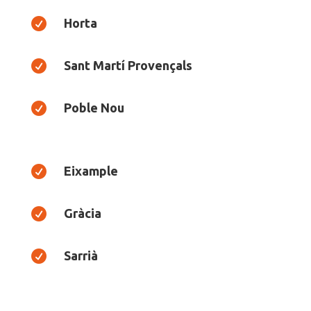

Horta

Sant Martí Provençals

Poble Nou

Eixample

Gràcia

Sarrià