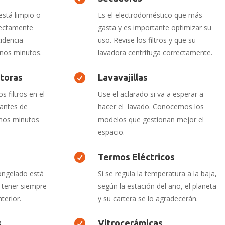
está limpio o
Es el electrodoméstico que más
rrectamente
gasta y es importante optimizar su
cidencia
uso. Revise los filtros y que su
unos minutos.
lavadora centrifuga correctamente.
toras

Lavavajillas
s filtros en el
Use el aclarado si va a esperar a
e antes de
hacer el lavado. Conocemos los
unos minutos
modelos que gestionan mejor el
espacio.

Termos Eléctricos
ongelado está
Si se regula la temperatura a la baja,
e tener siempre
según la estación del año, el planeta
terior.
y su cartera se lo agradecerán.
s

Vitrocerámicas