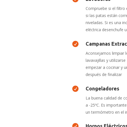
Compruebe si el filtro 
si las patas están co
niveladas. Si es una in
eléctrica desenchufe 

Campanas Extrac
Aconsejamos limpiar lo
lavavajillas y utilizars
empezar a cocinar y 
después de finalizar

Congeladores
La buena calidad de c
a -25ºC. Es important
un termómetro en el in

Hornos Eléctrico