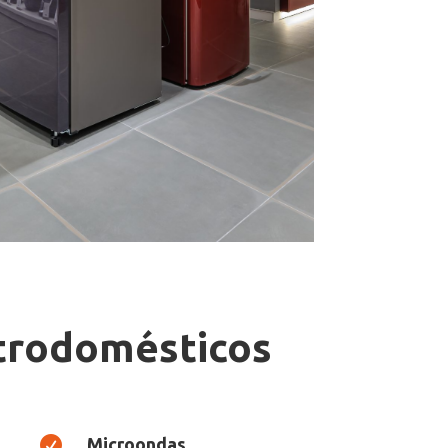
ctrodomésticos

Microondas