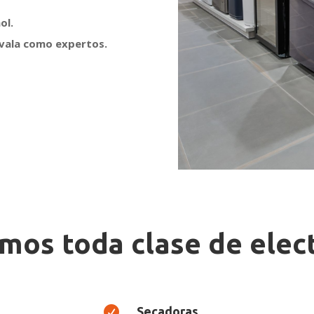
ol.
avala como expertos.
mos toda clase de ele

Secadoras